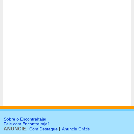
Sobre o EncontraItajaí
Fale com EncontraItajaí
ANUNCIE:
|
Com Destaque
Anuncie Grátis