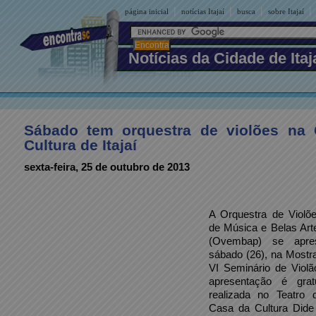
|
|
|
|
página inicial
notícias Itajaí
busca
sobre Itajaí
Notícias da Cidade de Itaj
Sábado tem orquestra de violões na
Cultura de Itajaí
sexta-feira, 25 de outubro de 2013
A Orquestra de Violõ
de Música e Belas Art
(Ovembap) se apre
sábado (26), na Mostr
VI Seminário de Violão
apresentação é grat
realizada no Teatro
Casa da Cultura Dide