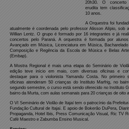
20h30. O concerto
erudita tem classifica
10 anos.
A Orquestra foi funda
atualmente é coordenada pelo professor Alisson Alípio, sob 
Willian Lentz. O grupo é formado por 16 integrantes e já real
concertos pelo Paraná. A orquestra é formada por aluno
Avançado em Música, Licenciatura em Música, Bacharelado
Composição e Regência da Escola de Música e Belas Art
(Embap).
A Mostra Regional é mais uma etapa do Seminário de Violã
edição teve início em maio, com diversas oficinas e co
destaque para o violonista Yamandu Costa. No primeiro 
oficinas atenderam 50 crianças do Instituto Marfrig, no bair
segundo semestre, o curso está sendo oferecido no Instituto G
bairro da Murta, com aulas semanais para 20 crianças de oito 
O VI Seminário de Violão de Itajaí tem o patrocínio da Prefeitu
Fundação Cultural de Itajaí. E apoio de Bokerão DuPera, Diari
Propaganda, Hotel Ibis, Press Comunicação Visual, Ric TV R
Café Maestro e Zabumba Ensino Musical.
Serviço: