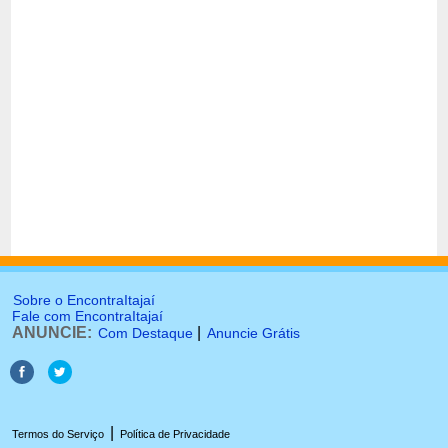
Sobre o EncontraItajaí
Fale com EncontraItajaí
ANUNCIE:
|
Com Destaque
Anuncie Grátis
|
Termos do Serviço
Política de Privacidade