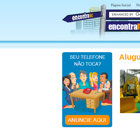
|
Página Inicial
No
encontra
I
Alugu