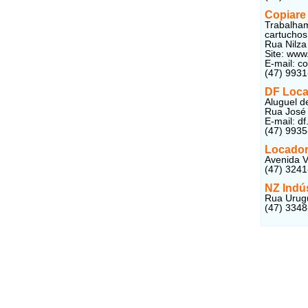
Copiare
Trabalham
cartuchos 
Rua Nilza 
Site: www
E-mail: c
(47) 993
DF Loc
Aluguel d
Rua José 
E-mail: d
(47) 993
Locador
Avenida V
(47) 324
NZ Indú
Rua Urugu
(47) 334