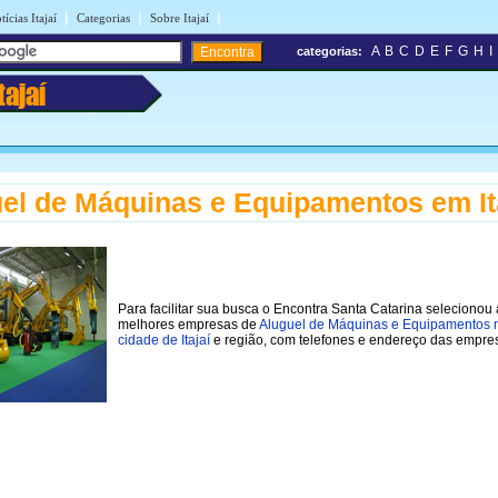
|
|
|
tícias Itajaí
Categorias
Sobre Itajaí
A
B
C
D
E
F
G
H
I
categorias:
tajaí
el de Máquinas e Equipamentos em It
Para facilitar sua busca o Encontra Santa Catarina selecionou 
melhores empresas de
Aluguel de Máquinas e Equipamentos 
cidade de Itajaí
e região, com telefones e endereço das empre