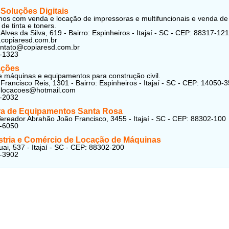
 Soluções Digitais
os com venda e locação de impressoras e multifuncionais e venda de
de tinta e toners.
Alves da Silva, 619 - Bairro: Espinheiros - Itajaí - SC - CEP: 88317-121
.copiaresd.com.br
ontato@copiaresd.com.br
1-1323
ações
e máquinas e equipamentos para construção civil.
Francisco Reis, 1301 - Bairro: Espinheiros - Itajaí - SC - CEP: 14050-
f.locacoes@hotmail.com
5-2032
a de Equipamentos Santa Rosa
ereador Abrahão João Francisco, 3455 - Itajaí - SC - CEP: 88302-100
1-6050
stria e Comércio de Locação de Máquinas
ai, 537 - Itajaí - SC - CEP: 88302-200
8-3902