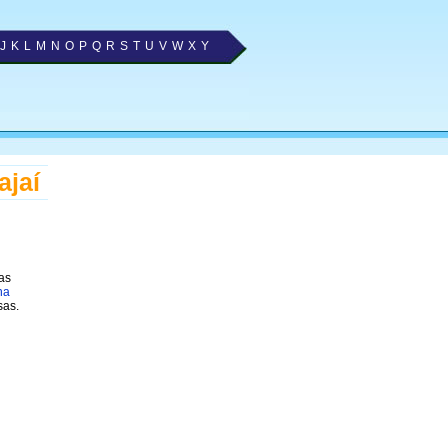
J
K
L
M
N
O
P
Q
R
S
T
U
V
W
X
Y
ajaí
as
na
sas.