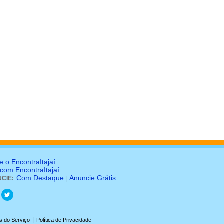
e o EncontraItajaí
 com EncontraItajaí
Com Destaque
Anuncie Grátis
CIE:
|
|
s do Serviço
Política de Privacidade