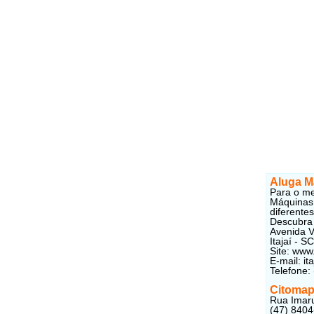
Aluga M
Para o me
Máquinas 
diferente
Descubra 
Avenida V
Itajaí - 
Site: www
E-mail: i
Telefone:
Citoma
Rua Imaru
(47) 840