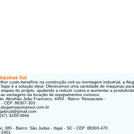
áquinas Sul
lhor custo-benefício na construção civil ou montagem industrial, a Alu
Itajaí é a solução ideal. Oferecemos uma variedade de máquinas par
s etapas do projeto, ajudando a reduzir custos e aumentar a produtivid
as vantagens da locação de equipamentos conosco.
er. Abrahão João Francisco, 4493 - Bairro: Ressacada -
SC - CEP: 88307-303
.alugamaquinassul.com.br
tajailocal@gmail.com
 (47) 3249-0666
p
í, 385 - Bairro: São Judas - Itajaí - SC - CEP: 88303-470
4-2401